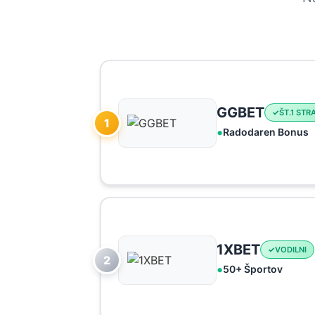
GGBET
ŠT.1 STR
1
Radodaren Bonus
1XBET
VODILNI
2
50+ Športov