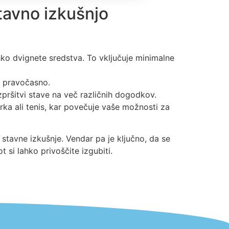
tavno izkušnjo
hko dvignete sredstva. To vključuje minimalne
e pravočasno.
pršitvi stave na več različnih dogodkov.
rka ali tenis, kar povečuje vaše možnosti za
stavne izkušnje. Vendar pa je ključno, da se
 si lahko privoščite izgubiti.