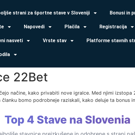
oljše strani za športne stave v Sloveniji
Bonusi in 
te
Napovedi
Plačila
Registracija
ni nasveti
Vrste stav
Platforme stavnih st
odila
ce 22Bet
ščejo načine, kako privabiti nove igralce. Med njimi izstopa
 članku bomo podrobneje raziskali, kako deluje ta bonus in k
Top 4 Stave na Slovenia
jboljše stavnice preizkušene in odobrene s strani na