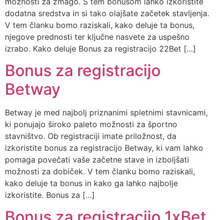
možnosti za zmago. S tem bonusom lahko izkoristite
dodatna sredstva in si tako olajšate začetek stavljenja.
V tem članku bomo raziskali, kako deluje ta bonus,
njegove prednosti ter ključne nasvete za uspešno
izrabo. Kako deluje Bonus za registracijo 22Bet […]
Bonus za registracijo
Betway
Betway je med najbolj priznanimi spletnimi stavnicami,
ki ponujajo široko paleto možnosti za športno
stavništvo. Ob registraciji imate priložnost, da
izkoristite bonus za registracijo Betway, ki vam lahko
pomaga povečati vaše začetne stave in izboljšati
možnosti za dobiček. V tem članku bomo raziskali,
kako deluje ta bonus in kako ga lahko najbolje
izkoristite. Bonus za […]
Bonus za registracijo 1xBet