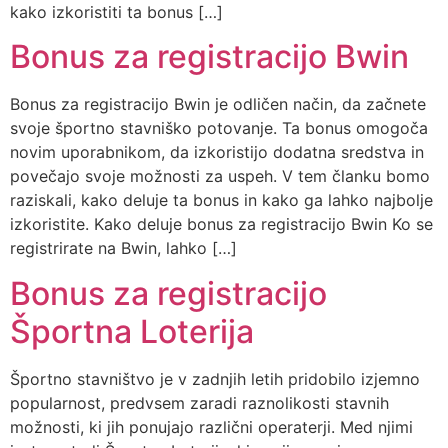
kako izkoristiti ta bonus […]
Bonus za registracijo Bwin
Bonus za registracijo Bwin je odličen način, da začnete
svoje športno stavniško potovanje. Ta bonus omogoča
novim uporabnikom, da izkoristijo dodatna sredstva in
povečajo svoje možnosti za uspeh. V tem članku bomo
raziskali, kako deluje ta bonus in kako ga lahko najbolje
izkoristite. Kako deluje bonus za registracijo Bwin Ko se
registrirate na Bwin, lahko […]
Bonus za registracijo
Športna Loterija
Športno stavništvo je v zadnjih letih pridobilo izjemno
popularnost, predvsem zaradi raznolikosti stavnih
možnosti, ki jih ponujajo različni operaterji. Med njimi