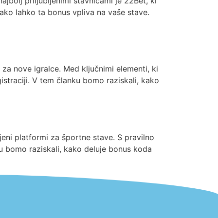
lj priljubljenimi stavnicami je 22Bet, ki
ako lahko ta bonus vpliva na vaše stave.
 za nove igralce. Med ključnimi elementi, ki
straciji. V tem članku bomo raziskali, kako
jeni platformi za športne stave. S pravilno
u bomo raziskali, kako deluje bonus koda