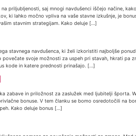
o na priljubljenosti, saj mnogi navdušenci iščejo načine, kak
v, ki lahko močno vpliva na vaše stavne izkušnje, je bonu
vašim stavnim strategijam. Kako deluje […]
a stavnega navdušenca, ki želi izkoristiti najboljše ponudb
 povečate svoje možnosti za uspeh pri stavah, hkrati pa z
us kode in katere prednosti prinašajo. […]
l
ika zabave in priložnost za zaslužek med ljubitelji športa. W
privlačne bonuse. V tem članku se bomo osredotočili na bon
speh. Kako deluje bonus […]