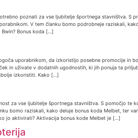
otrebno poznati za vse ljubitelje športnega stavništva. S p
m uporabnikom. V tem članku bomo podrobneje raziskali, kak
da Bwin? Bonus koda […]
goča uporabnikom, da izkoristijo posebne promocije in bon
k in uživate v dodatnih ugodnostih, ki jih ponuja ta prilju
olje izkoristiti. Kako […]
ost za vse ljubitelje športnega stavništva. S pomočjo te ko
ku bomo raziskali, kako deluje bonus koda Melbet, ter vam
 jo aktivirati? Aktivacija bonus kode Melbet je […]
terija