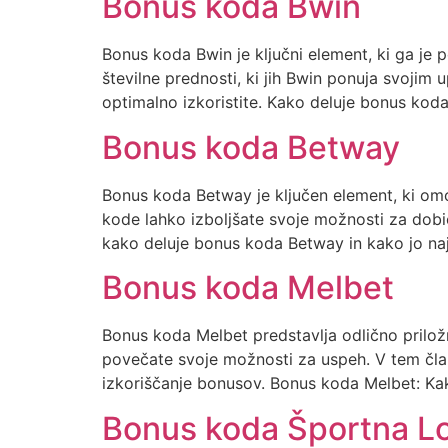
Bonus koda Bwin
Bonus koda Bwin je ključni element, ki ga je p
številne prednosti, ki jih Bwin ponuja svoji
optimalno izkoristite. Kako deluje bonus ko
Bonus koda Betway
Bonus koda Betway je ključen element, ki omo
kode lahko izboljšate svoje možnosti za dobiče
kako deluje bonus koda Betway in kako jo najb
Bonus koda Melbet
Bonus koda Melbet predstavlja odlično priložn
povečate svoje možnosti za uspeh. V tem član
izkoriščanje bonusov. Bonus koda Melbet: Kako
Bonus koda Športna Lo