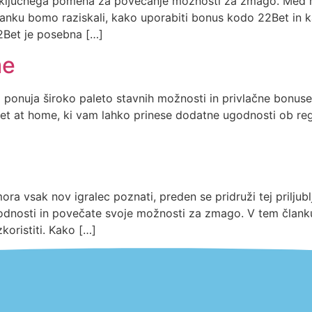
ljučnega pomena za povečanje možnosti za zmago. Med najbo
lanku bomo raziskali, kako uporabiti bonus kodo 22Bet in k
Bet je posebna […]
me
ki ponuja široko paleto stavnih možnosti in privlačne bonuse
Bet at home, ki vam lahko prinese dodatne ugodnosti ob regi
ra vsak nov igralec poznati, preden se pridruži tej priljubl
godnosti in povečate svoje možnosti za zmago. V tem člank
koristiti. Kako […]