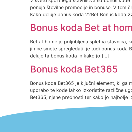
V svetu športnega stavništva so bonus kode k
ponuja številne promocije in bonuse. V tem č
Kako deluje bonus koda 22Bet Bonus koda 22
Bonus koda Bet at ho
Bet at home je priljubljena spletna stavnica, 
jih ne smete spregledati, je tudi bonus koda 
deluje ta bonus koda in kako jo […]
Bonus koda Bet365
Bonus koda Bet365 je ključni element, ki ga mo
uporabo te kode lahko izkoristite različne u
Bet365, njene prednosti ter kako jo najbolje iz