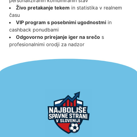
personaliziranih kombiniranih stav
Živo pretakanje tekem
in statistika v realnem
času
VIP program s posebnimi ugodnostmi
in
cashback ponudbami
Odgovorno prirejanje iger na srečo
s
profesionalnimi orodji za nadzor