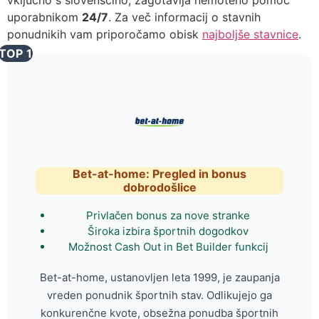
vključno s slovenščino, zagotavlja nemoteno pomoč
uporabnikom
24/7
. Za več informacij o stavnih
ponudnikih vam priporočamo obisk
najboljše stavnice
.
TOP 1
Bet-at-home: Pregled in bonus
dobrodošlice
Privlačen bonus za nove stranke
Široka izbira športnih dogodkov
Možnost Cash Out in Bet Builder funkcij
Bet-at-home, ustanovljen leta 1999, je zaupanja
vreden ponudnik športnih stav. Odlikujejo ga
konkurenčne kvote, obsežna ponudba športnih