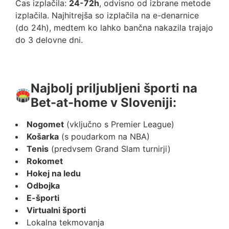
Čas izplačila:
24-72h
, odvisno od izbrane metode
izplačila. Najhitrejša so izplačila na e-denarnice
(do 24h), medtem ko lahko bančna nakazila trajajo
do 3 delovne dni.
Najbolj priljubljeni športi na
🏟️
Bet-at-home v Sloveniji:
Nogomet
(vključno s Premier League)
Košarka
(s poudarkom na NBA)
Tenis
(predvsem Grand Slam turnirji)
Rokomet
Hokej na ledu
Odbojka
E-športi
Virtualni športi
Lokalna tekmovanja