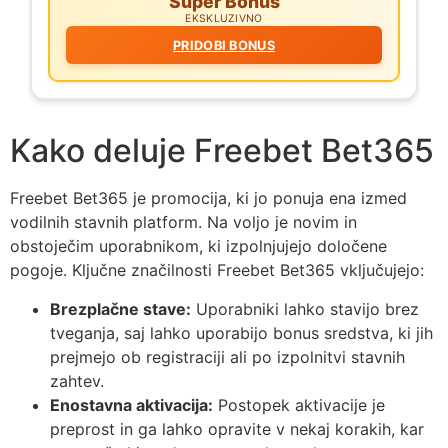
Super Bonus
EKSKLUZIVNO
PRIDOBI BONUS
Kako deluje Freebet Bet365
Freebet Bet365 je promocija, ki jo ponuja ena izmed
vodilnih stavnih platform. Na voljo je novim in
obstoječim uporabnikom, ki izpolnjujejo določene
pogoje. Ključne značilnosti Freebet Bet365 vključujejo:
Brezplačne stave:
Uporabniki lahko stavijo brez
tveganja, saj lahko uporabijo bonus sredstva, ki jih
prejmejo ob registraciji ali po izpolnitvi stavnih
zahtev.
Enostavna aktivacija:
Postopek aktivacije je
preprost in ga lahko opravite v nekaj korakih, kar