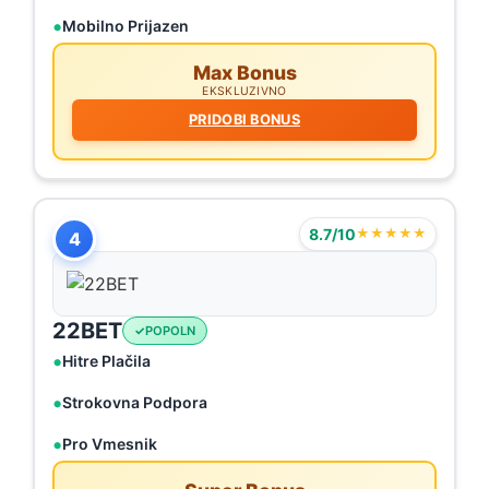
Mobilno Prijazen
Max Bonus
EKSKLUZIVNO
PRIDOBI BONUS
8.7/10
★★★★★
4
22BET
POPOLN
Hitre Plačila
Strokovna Podpora
Pro Vmesnik