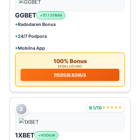
GGBET
ŠT.1 STRAN
Radodaren Bonus
24/7 Podpora
Mobilna App
100% Bonus
EKSKLUZIVNO
PRIDOBI BONUS
9.1/10
★★★★★
2
1XBET
VODILNI