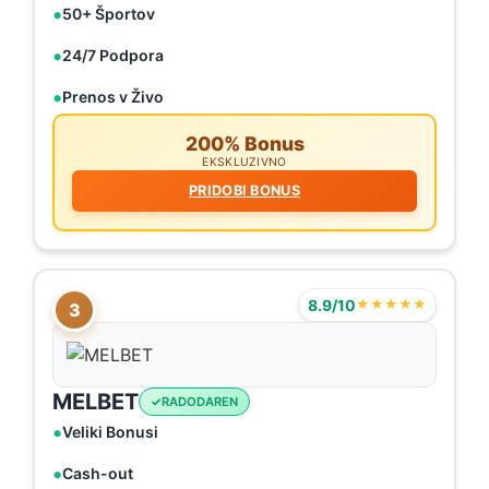
50+ Športov
24/7 Podpora
Prenos v Živo
200% Bonus
EKSKLUZIVNO
PRIDOBI BONUS
8.9/10
★★★★★
3
MELBET
RADODAREN
Veliki Bonusi
Cash-out