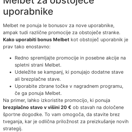
Melbet za obstoječe
uporabnike
Melbet ne ponuja le bonusov za nove uporabnike,
ampak tudi različne promocije za obstoječe stranke.
Kako uporabiti bonus Melbet
kot obstoječ uporabnik je
prav tako enostavno:
Redno spremljajte promocije in posebne akcije na
spletni strani Melbet.
Udeležite se kampanj, ki ponujajo dodatne stave
ali brezplačne stave.
Uporabite zbrane točke v nagradnem programu,
če ga ponuja Melbet.
Na primer, lahko izkoristite promocijo, ki ponuja
brezplačno stavo v višini 20 €
ob stavah na določene
športne dogodke. To vam omogoča, da stavite brez
tveganja, kar je odlična priložnost za preizkušanje novih
strategij.