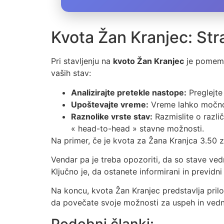
Kvota Žan Kranjec: Str
Pri stavljenju na
kvoto Žan Kranjec
je pomembn
vaših stav:
Analizirajte pretekle nastope:
Preglejte 
Upoštevajte vreme:
Vreme lahko močno 
Raznolike vrste stav:
Razmislite o razli
« head-to-head » stavne možnosti.
Na primer, če je kvota za Žana Kranjca 3.50 
Vendar pa je treba opozoriti, da so stave ve
Ključno je, da ostanete informirani in previdni
Na koncu, kvota Žan Kranjec predstavlja prilož
da povečate svoje možnosti za uspeh in vedno 
Podobni članki: