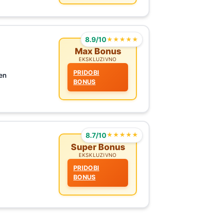
8.9/10
★★★★★
Max Bonus
EKSKLUZIVNO
PRIDOBI
en
BONUS
8.7/10
★★★★★
Super Bonus
EKSKLUZIVNO
PRIDOBI
BONUS