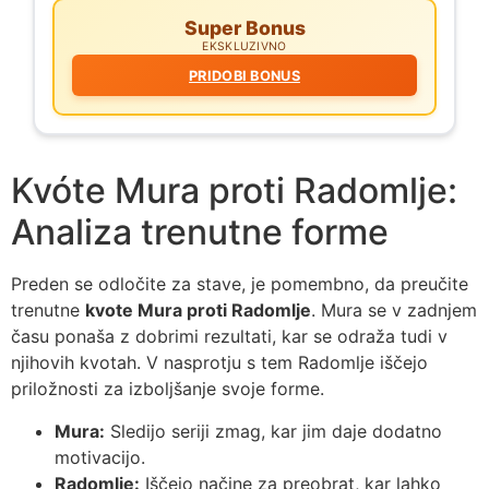
Super Bonus
EKSKLUZIVNO
PRIDOBI BONUS
Kvóte Mura proti Radomlje:
Analiza trenutne forme
Preden se odločite za stave, je pomembno, da preučite
trenutne
kvote Mura proti Radomlje
. Mura se v zadnjem
času ponaša z dobrimi rezultati, kar se odraža tudi v
njihovih kvotah. V nasprotju s tem Radomlje iščejo
priložnosti za izboljšanje svoje forme.
Mura:
Sledijo seriji zmag, kar jim daje dodatno
motivacijo.
Radomlje:
Iščejo načine za preobrat, kar lahko