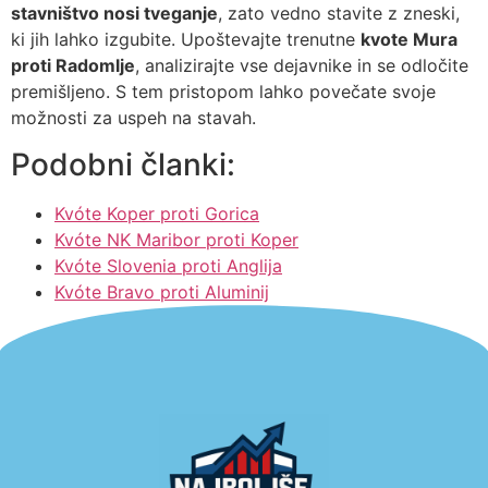
stavništvo nosi tveganje
, zato vedno stavite z zneski,
ki jih lahko izgubite. Upoštevajte trenutne
kvote Mura
proti Radomlje
, analizirajte vse dejavnike in se odločite
premišljeno. S tem pristopom lahko povečate svoje
možnosti za uspeh na stavah.
Podobni članki:
Kvóte Koper proti Gorica
Kvóte NK Maribor proti Koper
Kvóte Slovenia proti Anglija
Kvóte Bravo proti Aluminij