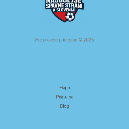
Vse pravice pridržane
©
2025.
o nas
Ekipa
Pišite na
Blog