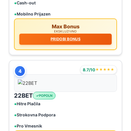
Cash-out
Mobilno Prijazen
Max Bonus
EKSKLUZIVNO
PRIDOBI BONUS
8.7/10
★★★★★
4
22BET
POPOLN
Hitre Plačila
Strokovna Podpora
Pro Vmesnik