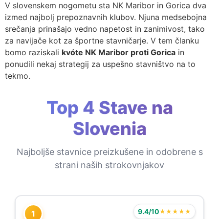
V slovenskem nogometu sta NK Maribor in Gorica dva
izmed najbolj prepoznavnih klubov. Njuna medsebojna
srečanja prinašajo vedno napetost in zanimivost, tako
za navijače kot za športne stavničarje. V tem članku
bomo raziskali
kvóte NK Maribor proti Gorica
in
ponudili nekaj strategij za uspešno stavništvo na to
tekmo.
Top 4 Stave na
Slovenia
Najboljše stavnice preizkušene in odobrene s
strani naših strokovnjakov
9.4/10
★★★★★
1