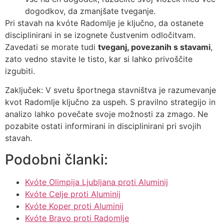
dogodkov, da zmanjšate tveganje.
Pri stavah na kvóte Radomlje je ključno, da ostanete
disciplinirani in se izognete čustvenim odločitvam.
Zavedati se morate tudi
tveganj, povezanih s stavami
,
zato vedno stavite le tisto, kar si lahko privoščite
izgubiti.
Zaključek: V svetu športnega stavništva je razumevanje
kvot Radomlje ključno za uspeh. S pravilno strategijo in
analizo lahko povečate svoje možnosti za zmago. Ne
pozabite ostati informirani in disciplinirani pri svojih
stavah.
Podobni članki:
Kvóte Olimpija Ljubljana proti Aluminij
Kvóte Celje proti Aluminij
Kvóte Koper proti Aluminij
Kvóte Bravo proti Radomlje