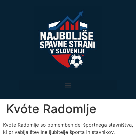
Kvóte Radomlje
Kvóte Radomlje so pomemben del športnega stavništva,
ki privablja številne ljubitelje športa in stavnikov.