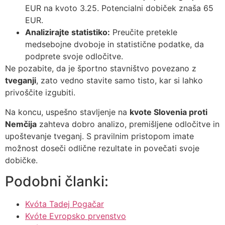
EUR na kvoto 3.25. Potencialni dobiček znaša 65
EUR.
Analizirajte statistiko:
Preučite pretekle
medsebojne dvoboje in statistične podatke, da
podprete svoje odločitve.
Ne pozabite, da je športno stavništvo povezano z
tveganji
, zato vedno stavite samo tisto, kar si lahko
privoščite izgubiti.
Na koncu, uspešno stavljenje na
kvote Slovenia proti
Nemčija
zahteva dobro analizo, premišljene odločitve in
upoštevanje tveganj. S pravilnim pristopom imate
možnost doseči odlične rezultate in povečati svoje
dobičke.
Podobni članki:
Kvóta Tadej Pogačar
Kvóte Evropsko prvenstvo