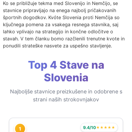
Ko se približuje tekma med Slovenijo in Nemčijo, se
stavnice pripravljajo na enega najbolj pričakovanih
športnih dogodkov. Kvóte Slovenia proti Nemčija so
ključnega pomena za vsakega resnega stavnika, saj
lahko vplivajo na strategijo in končne odločitve o
stavah. V tem članku bomo razčlenili trenutne kvote in
ponudili strateške nasvete za uspešno stavljenje.
Top 4 Stave na
Slovenia
Najboljše stavnice preizkušene in odobrene s
strani naših strokovnjakov
9.4/10
★★★★★
1