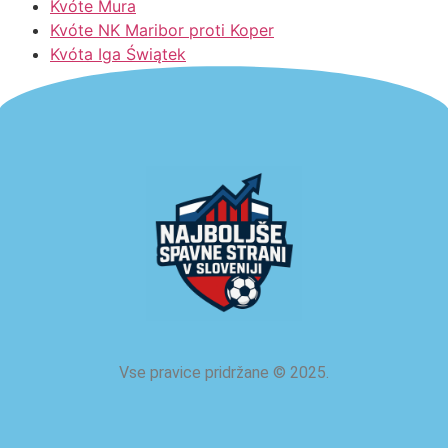
Kvóte Mura
Kvóte NK Maribor proti Koper
Kvóta Iga Świątek
Vse pravice pridržane
©
2025.