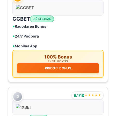
GGBET
ŠT.1 STRAN
Radodaren Bonus
24/7 Podpora
Mobilna App
100% Bonus
EKSKLUZIVNO
PRIDOBI BONUS
9.1/10
★★★★★
2