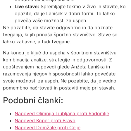
Live stave:
Spremljajte tekmo v živo in stavite, ko
opazite, da je Lanišek v dobri formi. To lahko
poveča vaše možnosti za uspeh.
Ne pozabite, da stavite odgovorno in da poznate
tveganja, ki jih prinaša športno stavništvo. Stave so
lahko zabavne, a tudi tvegane.
Na koncu je ključ do uspeha v športnem stavništvu
kombinacija analize, strategije in odgovornosti. Z
upoštevanjem napovedi glede Anžeta Laniška in
razumevanja njegovih sposobnosti lahko povečate
svoje možnosti za uspeh. Ne pozabite, da je vedno
pomembno načrtovati in postaviti meje pri stavah.
Podobni članki:
Napoved Olimpija Ljubljana proti Radomlje
Napoved Koper proti Bravo
Napoved Domžale proti Celje