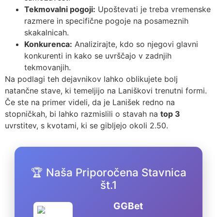
Tekmovalni pogoji:
Upoštevati je treba vremenske
razmere in specifične pogoje na posameznih
skakalnicah.
Konkurenca:
Analizirajte, kdo so njegovi glavni
konkurenti in kako se uvrščajo v zadnjih
tekmovanjih.
Na podlagi teh dejavnikov lahko oblikujete bolj
natančne stave, ki temeljijo na Laniškovi trenutni formi.
Če ste na primer videli, da je Lanišek redno na
stopničkah, bi lahko razmislili o stavah na
top 3
uvrstitev, s kvotami, ki se gibljejo okoli 2.50.
🏆 Naša Priporočena Stavnica
št.1
GGBet