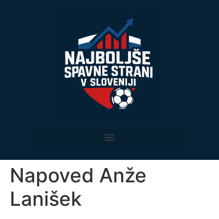
Napoved Anže
Lanišek