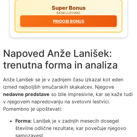
Super Bonus
EKSKLUZIVNO
PRIDOBI BONUS
Napoved Anže Lanišek:
trenutna forma in analiza
Anže Lanišek se je v zadnjem času izkazal kot eden
izmed najboljših smučarskih skakalcev. Njegove
nedavne predstave
so bile impresivne, kar se kaže tudi
v njegovem napredovanju na svetovni lestvici.
Pomembno je upoštevati:
Forma:
Lanišek je v zadnjih mesecih dosegel
številne odlične rezultate, kar povečuje njegovo
samozavest.