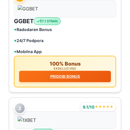
GGBET
ŠT.1 STRAN
Radodaren Bonus
24/7 Podpora
Mobilna App
100% Bonus
EKSKLUZIVNO
PRIDOBI BONUS
9.1/10
★★★★★
2