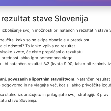
rezultat stave Slovenija
a izboljšanje svojih možnosti pri natančnih rezultatih stave 
reučite, kako so se ekipe obnašale v preteklosti.
ralci odsotni? To lahko vpliva na rezultat.
visoke kvote, če niste prepričani o rezultatu.
prednost lahko igra pomembno vlogo.
, bi natančen rezultat 3:2 (kvota 9.00) lahko bil zanimiv i
anj, povezanih s športnim stavništvom
. Natančen rezultat
odgovorno in ne vlagajte več, kot si lahko privoščite izgub
e stalno izobražujete in prilagajate svoji strategiji. S pra
atu stave Slovenija.