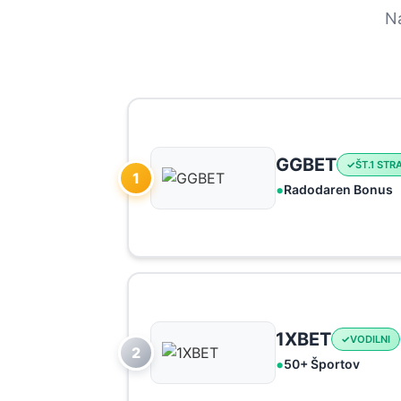
Na
GGBET
ŠT.1 STR
1
Radodaren Bonus
1XBET
VODILNI
2
50+ Športov