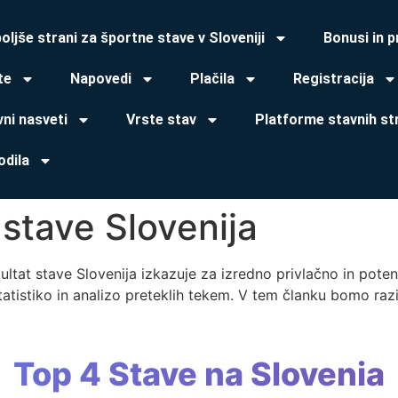
oljše strani za športne stave v Sloveniji
Bonusi in 
te
Napovedi
Plačila
Registracija
ni nasveti
Vrste stav
Platforme stavnih st
odila
 stave Slovenija
ultat stave Slovenija izkazuje za izredno privlačno in po
atistiko in analizo preteklih tekem. V tem članku bomo razis
Top 4 Stave na Slovenia