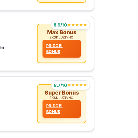
8.9/10
★★★★★
Max Bonus
EKSKLUZIVNO
PRIDOBI
en
BONUS
8.7/10
★★★★★
Super Bonus
EKSKLUZIVNO
PRIDOBI
BONUS