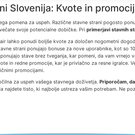
ni Slovenija: Kvote in promoci
ega pomena za uspeh. Različne stavne strani pogosto ponuj
večate svoje potencialne dobičke. Pri
primerjavi stavnih st
fair lahko ponudi boljše kvote za določen nogometni dogode
stavne strani ponujajo bonuse za nove uporabnike, kot so 1
ponujajo stave brez tveganja, kar pomeni, da vam vrnejo va
ote in redne promocije, kar je privlačno za resne igralce.
ičnimi promocijami.
ločilna za uspeh vašega stavnega doživetja.
Priporočam, da
da najdete tisto, ki najbolje ustreza vašim potrebam. Ne po