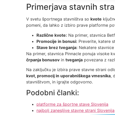
Primerjava stavnih stra
V svetu športnega stavništva so
kvote
ključn
pomeni, da lahko z izbiro prave platforme po
Različne kvote:
Na primer, stavnica Bet
Promocije in bonusi:
Preverite, katere 
Stave brez tveganja:
Nekatere stavnice 
Na primer, stavnica Pinnacle ponuja visoke kv
črpanja bonusov
in
tveganja
povezana z razl
Na zaključku je izbira prave stavne strani od
kvot, promocij in uporabniškega vmesnika
, 
stavništvom, in igrajte odgovorno.
Podobni članki:
platforme za športne stave Slovenija
najbolj zanesljive stavne strani Slovenija