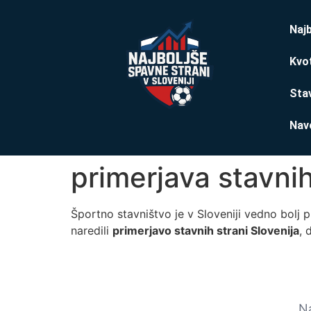
Najb
Kvo
Stav
Nav
primerjava stavnih
Športno stavništvo je v Sloveniji vedno bolj p
naredili
primerjavo stavnih strani Slovenija
, 
Na