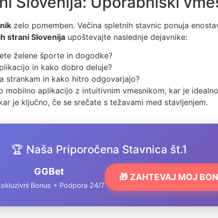
ani Slovenija: Uporabniški vme
nik
zelo pomemben. Večina spletnih stavnic ponuja enostav
h strani Slovenija
upoštevajte naslednje dejavnike:
ete želene športe in dogodke?
plikacijo in kako dobro deluje?
 strankam in kako hitro odgovarjajo?
 mobilno aplikacijo z intuitivnim vmesnikom, kar je idealno 
r je ključno, če se srečate s težavami med stavljenjem.
🏆 Naša Priporočena Stavnica št.1
GGBet
🎁 ZAHTEVAJ MOJ BO
skluzivni Bonus + Podpora 24/7