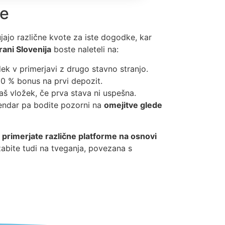
je
ajo različne kvote za iste dogodke, kar
rani Slovenija
boste naleteli na:
k v primerjavi z drugo stavno stranjo.
00 % bonus na prvi depozit.
š vložek, če prva stava ni uspešna.
 Vendar pa bodite pozorni na
omejitve glede
 primerjate različne platforme na osnovi
zabite tudi na tveganja, povezana s