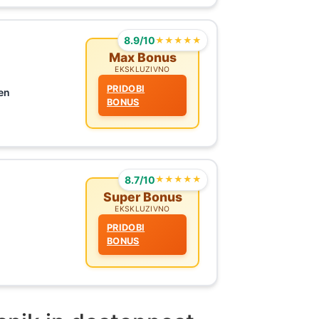
8.9/10
★★★★★
Max Bonus
EKSKLUZIVNO
PRIDOBI
en
BONUS
8.7/10
★★★★★
Super Bonus
EKSKLUZIVNO
PRIDOBI
BONUS