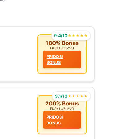
9.4/10
★★★★★
100% Bonus
EKSKLUZIVNO
PRIDOBI
BONUS
9.1/10
★★★★★
200% Bonus
EKSKLUZIVNO
PRIDOBI
BONUS