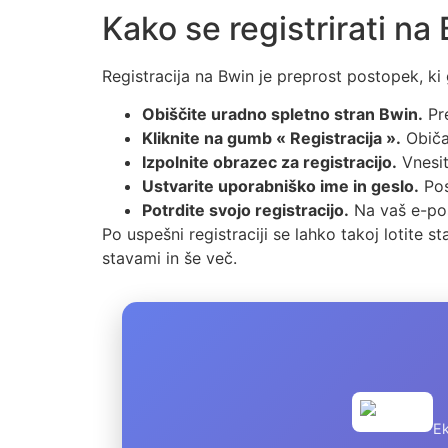
Kako se registrirati n
Registracija na Bwin je preprost postopek, ki
Obiščite uradno spletno stran Bwin.
Pre
Kliknite na gumb « Registracija ».
Običa
Izpolnite obrazec za registracijo.
Vnesit
Ustvarite uporabniško ime in geslo.
Pos
Potrdite svojo registracijo.
Na vaš e-poš
Po uspešni registraciji se lahko takoj lotite 
stavami in še več.
Ek