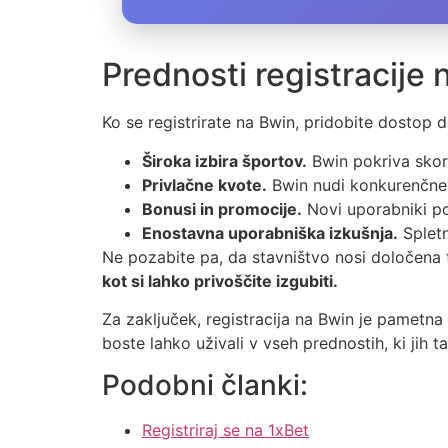
Prednosti registracije 
Ko se registrirate na Bwin, pridobite dostop d
Široka izbira športov.
Bwin pokriva skora
Privlačne kvote.
Bwin nudi konkurenčne k
Bonusi in promocije.
Novi uporabniki po
Enostavna uporabniška izkušnja.
Spletn
Ne pozabite pa, da stavništvo nosi določena 
kot si lahko privoščite izgubiti.
Za zaključek, registracija na Bwin je pametna
boste lahko uživali v vseh prednostih, ki jih 
Podobni članki:
Registriraj se na 1xBet