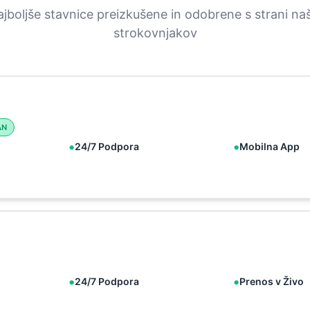
jboljše stavnice preizkušene in odobrene s strani na
strokovnjakov
AN
24/7 Podpora
Mobilna App
24/7 Podpora
Prenos v Živo