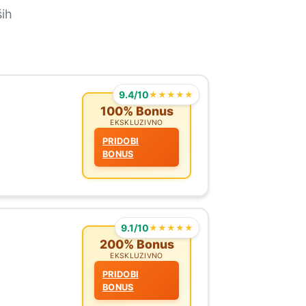
ših
9.4/10
★★★★★
100% Bonus
EKSKLUZIVNO
PRIDOBI
BONUS
9.1/10
★★★★★
200% Bonus
EKSKLUZIVNO
PRIDOBI
BONUS