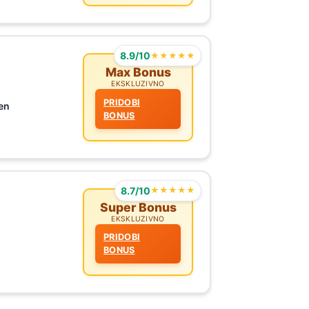
8.9/10
★★★★★
Max Bonus
EKSKLUZIVNO
PRIDOBI
en
BONUS
8.7/10
★★★★★
Super Bonus
EKSKLUZIVNO
PRIDOBI
BONUS