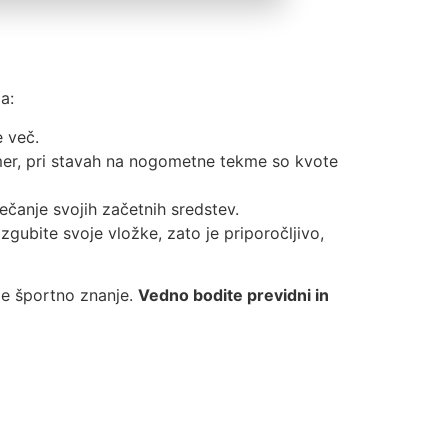
a:
e več.
imer, pri stavah na nogometne tekme so kvote
večanje svojih začetnih sredstev.
izgubite svoje vložke, zato je priporočljivo,
oje športno znanje.
Vedno bodite previdni in