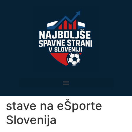
stave na eŠporte
Slovenija