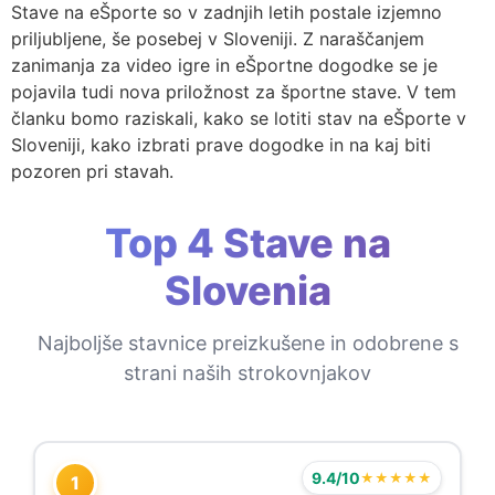
Stave na eŠporte so v zadnjih letih postale izjemno
priljubljene, še posebej v Sloveniji. Z naraščanjem
zanimanja za video igre in eŠportne dogodke se je
pojavila tudi nova priložnost za športne stave. V tem
članku bomo raziskali, kako se lotiti stav na eŠporte v
Sloveniji, kako izbrati prave dogodke in na kaj biti
pozoren pri stavah.
Top 4 Stave na
Slovenia
Najboljše stavnice preizkušene in odobrene s
strani naših strokovnjakov
9.4/10
★★★★★
1