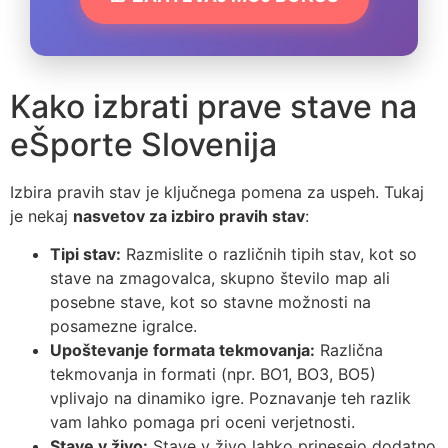
Kako izbrati prave stave na
eŠporte Slovenija
Izbira pravih stav je ključnega pomena za uspeh. Tukaj
je nekaj
nasvetov za izbiro pravih stav
:
Tipi stav:
Razmislite o različnih tipih stav, kot so
stave na zmagovalca, skupno število map ali
posebne stave, kot so stavne možnosti na
posamezne igralce.
Upoštevanje formata tekmovanja:
Različna
tekmovanja in formati (npr. BO1, BO3, BO5)
vplivajo na dinamiko igre. Poznavanje teh razlik
vam lahko pomaga pri oceni verjetnosti.
Stave v živo:
Stave v živo lahko prinesejo dodatno