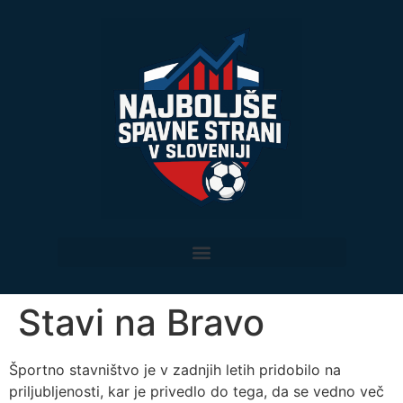
Stavi na Bravo
Športno stavništvo je v zadnjih letih pridobilo na
priljubljenosti, kar je privedlo do tega, da se vedno več