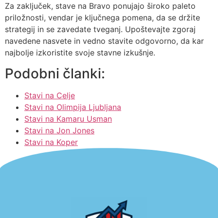
Za zaključek, stave na Bravo ponujajo široko paleto
priložnosti, vendar je ključnega pomena, da se držite
strategij in se zavedate tveganj. Upoštevajte zgoraj
navedene nasvete in vedno stavite odgovorno, da kar
najbolje izkoristite svoje stavne izkušnje.
Podobni članki:
Stavi na Celje
Stavi na Olimpija Ljubljana
Stavi na Kamaru Usman
Stavi na Jon Jones
Stavi na Koper