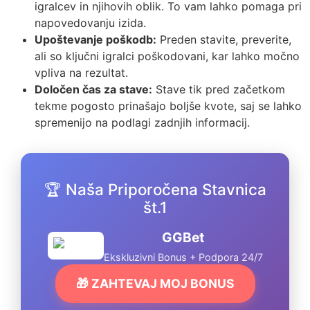
igralcev in njihovih oblik. To vam lahko pomaga pri
napovedovanju izida.
Upoštevanje poškodb:
Preden stavite, preverite,
ali so ključni igralci poškodovani, kar lahko močno
vpliva na rezultat.
Določen čas za stave:
Stave tik pred začetkom
tekme pogosto prinašajo boljše kvote, saj se lahko
spremenijo na podlagi zadnjih informacij.
🏆 Naša Priporočena Stavnica
št.1
GGBet
Ekskluzivni Bonus + Podpora 24/7
🎁 ZAHTEVAJ MOJ BONUS