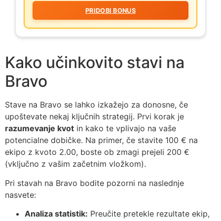
PRIDOBI BONUS
Kako učinkovito stavi na
Bravo
Stave na Bravo se lahko izkažejo za donosne, če
upoštevate nekaj ključnih strategij. Prvi korak je
razumevanje kvot
in kako te vplivajo na vaše
potencialne dobičke. Na primer, če stavite 100 € na
ekipo z kvoto 2.00, boste ob zmagi prejeli 200 €
(vključno z vašim začetnim vložkom).
Pri stavah na Bravo bodite pozorni na naslednje
nasvete:
Analiza statistik:
Preučite pretekle rezultate ekip,