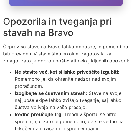
Opozorila in tveganja pri
stavah na Bravo
Čeprav so stave na Bravo lahko donosne, je pomembno
biti previden. V stavništvu nikoli ni zagotovila za
zmago, zato je dobro upoštevati nekaj ključnih opozoril:
Ne stavite več, kot si lahko privoščite izgubiti:
Pomembno je, da ohranite nadzor nad svojim
proračunom.
Izogibajte se čustvenim stavah:
Stave na svoje
najljubše ekipe lahko zvišajo tveganje, saj lahko
čustva vplivajo na vašo presojo.
Redno preučujte trg:
Trendi v športu se hitro
spreminjajo, zato je pomembno, da ste vedno na
tekočem z novicami in spremembami.