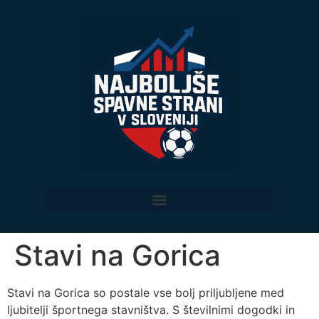
Stavi na Gorica
Stavi na Gorica so postale vse bolj priljubljene med
ljubitelji športnega stavništva. S številnimi dogodki in