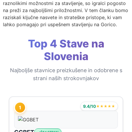
raznolikimi možnostmi za stavljenje, so igralci pogosto
na preži za najboljšimi priložnostmi. V tem članku bomo
raziskali ključne nasvete in strateške pristope, ki vam
lahko pomagajo pri uspešnem stavljenju na Gorico.
Top 4 Stave na
Slovenia
Najboljše stavnice preizkušene in odobrene s
strani naših strokovnjakov
9.4/10
★★★★★
1