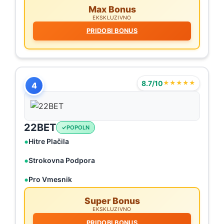
Max Bonus
EKSKLUZIVNO
PRIDOBI BONUS
8.7/10
★★★★★
4
22BET
POPOLN
Hitre Plačila
Strokovna Podpora
Pro Vmesnik
Super Bonus
EKSKLUZIVNO
PRIDOBI BONUS