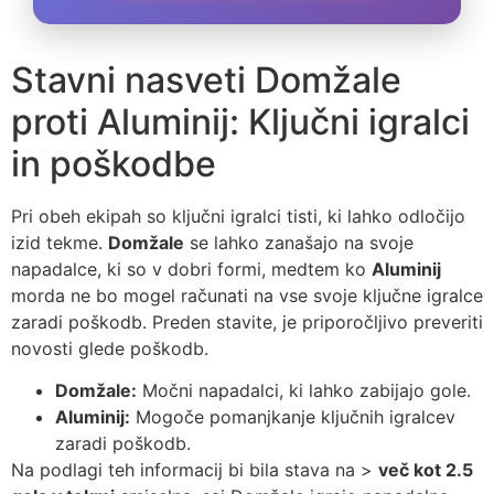
Stavni nasveti Domžale
proti Aluminij: Ključni igralci
in poškodbe
Pri obeh ekipah so ključni igralci tisti, ki lahko odločijo
izid tekme.
Domžale
se lahko zanašajo na svoje
napadalce, ki so v dobri formi, medtem ko
Aluminij
morda ne bo mogel računati na vse svoje ključne igralce
zaradi poškodb. Preden stavite, je priporočljivo preveriti
novosti glede poškodb.
Domžale:
Močni napadalci, ki lahko zabijajo gole.
Aluminij:
Mogoče pomanjkanje ključnih igralcev
zaradi poškodb.
Na podlagi teh informacij bi bila stava na >
več kot 2.5