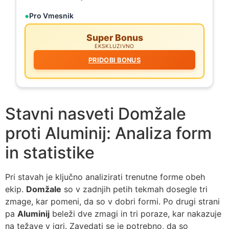
Pro Vmesnik
Super Bonus
EKSKLUZIVNO
PRIDOBI BONUS
Stavni nasveti Domžale
proti Aluminij: Analiza form
in statistike
Pri stavah je ključno analizirati trenutne forme obeh
ekip.
Domžale
so v zadnjih petih tekmah dosegle tri
zmage, kar pomeni, da so v dobri formi. Po drugi strani
pa
Aluminij
beleži dve zmagi in tri poraze, kar nakazuje
na težave v igri. Zavedati se je potrebno, da so