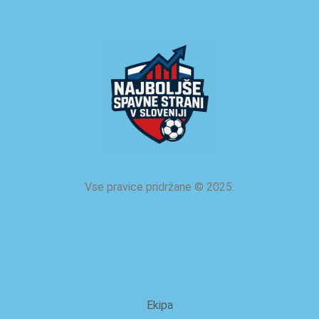
Vse pravice pridržane
©
2025.
o nas
Ekipa