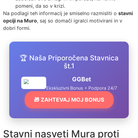
pomeni, da so v krizi.
Na podlagi teh informacij je smiselno razmisliti o
stavni
opciji na Muro
, saj so domači igralci motivirani in v
dobri formi.
🏆 Naša Priporočena Stavnica
št.1
GGBet
Ekskluzivni Bonus + Podpora 24/7
🎁 ZAHTEVAJ MOJ BONUS
Stavni nasveti Mura proti