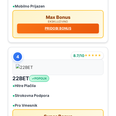
Mobilno Prijazen
Max Bonus
EKSKLUZIVNO
PRIDOBI BONUS
8.7/10
★★★★★
4
22BET
POPOLN
Hitre Plačila
Strokovna Podpora
Pro Vmesnik