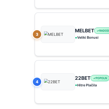
MELBET
RADOD
3
Veliki Bonusi
22BET
POPOLN
4
Hitre Plačila