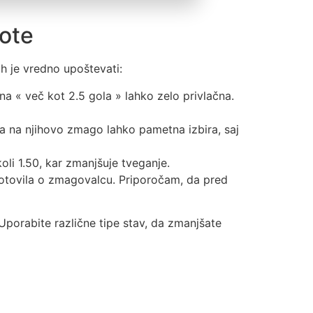
vote
ih je vredno upoštevati:
a « več kot 2.5 gola » lahko zelo privlačna.
 na njihovo zmago lahko pametna izbira, saj
li 1.50, kar zmanjšuje tveganje.
otovila o zmagovalcu. Priporočam, da pred
Uporabite različne tipe stav, da zmanjšate