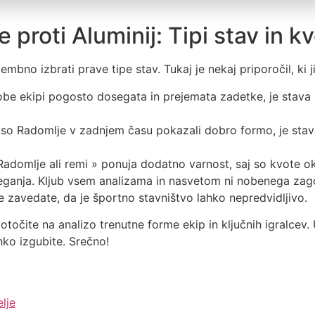
 proti Aluminij: Tipi stav in k
bno izbrati prave tipe stav. Tukaj je nekaj priporočil, ki j
be ekipi pogosto dosegata in prejemata zadetke, je stava n
o Radomlje v zadnjem času pokazali dobro formo, je stava
adomlje ali remi » ponuja dodatno varnost, saj so kvote oko
eganja. Kljub vsem analizama in nasvetom ni nobenega zag
se zavedate, da je športno stavništvo lahko nepredvidljivo.
očite na analizo trenutne forme ekip in ključnih igralcev. 
ahko izgubite. Srečno!
elje