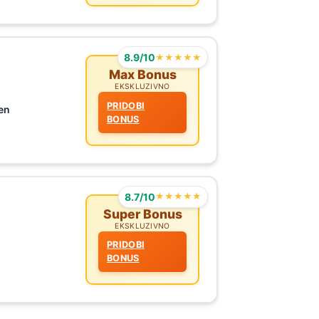
8.9/10
★★★★★
Max Bonus
EKSKLUZIVNO
PRIDOBI
en
BONUS
8.7/10
★★★★★
Super Bonus
EKSKLUZIVNO
PRIDOBI
BONUS