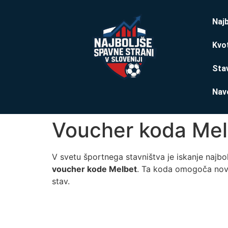
Najb
Kvo
Stav
Nav
Voucher koda Mel
V svetu športnega stavništva je iskanje najbo
voucher kode Melbet
. Ta koda omogoča nov
stav.