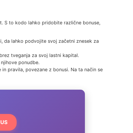
t. S to kodo lahko pridobite različne bonuse,
, da lahko podvojite svoj začetni znesek za
ez tveganja za svoj lastni kapital.
e njihove ponudbe.
in pravila, povezane z bonusi. Na ta način se
NUS