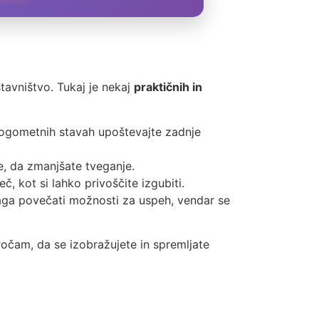
stavništvo. Tukaj je nekaj
praktičnih in
i nogometnih stavah upoštevajte zadnje
, da zmanjšate tveganje.
, kot si lahko privoščite izgubiti.
a povečati možnosti za uspeh, vendar se
ročam, da se izobražujete in spremljate