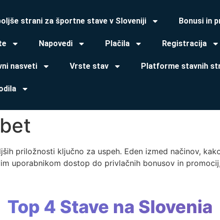
oljše strani za športne stave v Sloveniji
Bonusi in 
te
Napovedi
Plačila
Registracija
ni nasveti
Vrste stav
Platforme stavnih st
odila
bet
ljših priložnosti ključno za uspeh. Eden izmed načinov, kako
im uporabnikom dostop do privlačnih bonusov in promocij
Top 4 Stave na Slovenia