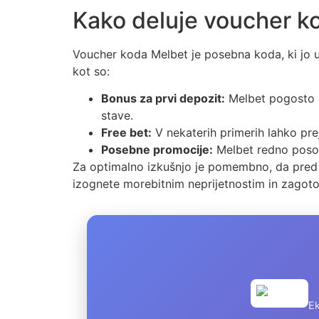
Kako deluje voucher k
Voucher koda Melbet je posebna koda, ki jo up
kot so:
Bonus za prvi depozit:
Melbet pogosto p
stave.
Free bet:
V nekaterih primerih lahko pre
Posebne promocije:
Melbet redno posoda
Za optimalno izkušnjo je pomembno, da pre
izognete morebitnim neprijetnostim in zagotovi
Ek