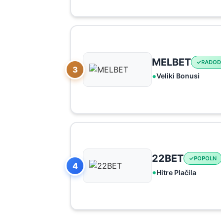
MELBET
RADOD
3
Veliki Bonusi
22BET
POPOLN
4
Hitre Plačila