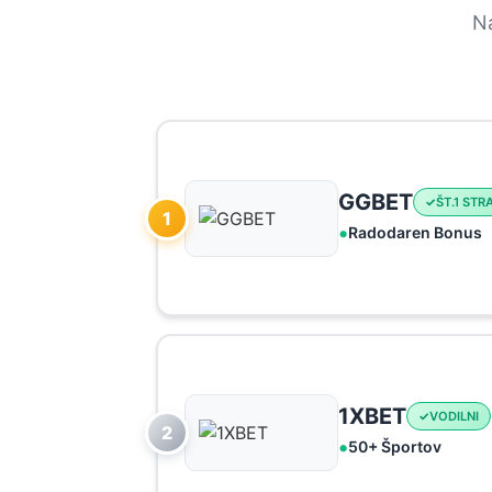
Na
GGBET
ŠT.1 STR
1
Radodaren Bonus
1XBET
VODILNI
2
50+ Športov