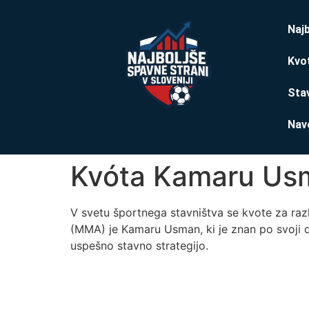
Najb
Kvo
Stav
Nav
Kvóta Kamaru Us
V svetu športnega stavništva se kvote za raz
(MMA) je Kamaru Usman, ki je znan po svoji d
uspešno stavno strategijo.