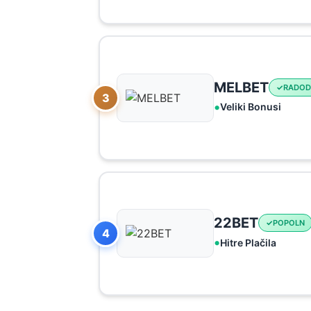
MELBET
RADOD
3
Veliki Bonusi
22BET
POPOLN
4
Hitre Plačila