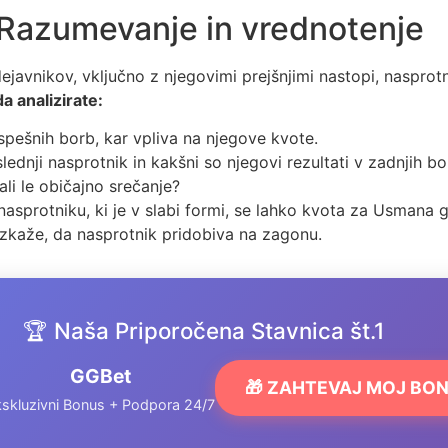
Razumevanje in vrednotenje
avnikov, vključno z njegovimi prejšnjimi nastopi, nasprotni
a analizirate:
pešnih borb, kar vpliva na njegove kvote.
ednji nasprotnik in kakšni so njegovi rezultati v zadnjih b
li le običajno srečanje?
asprotniku, ki je v slabi formi, se lahko kvota za Usmana g
izkaže, da nasprotnik pridobiva na zagonu.
🏆 Naša Priporočena Stavnica št.1
GGBet
🎁 ZAHTEVAJ MOJ BO
skluzivni Bonus + Podpora 24/7