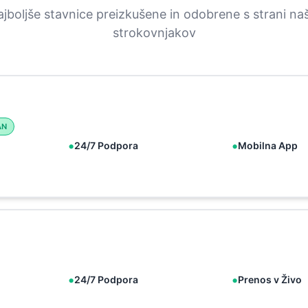
jboljše stavnice preizkušene in odobrene s strani na
strokovnjakov
AN
24/7 Podpora
Mobilna App
24/7 Podpora
Prenos v Živo