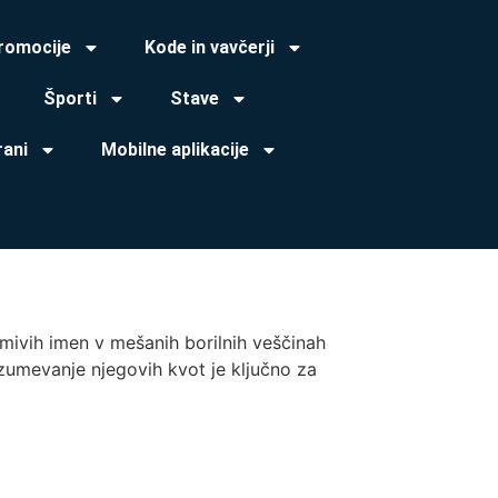
promocije
Kode in vavčerji
Športi
Stave
rani
Mobilne aplikacije
mivih imen v mešanih borilnih veščinah
zumevanje njegovih kvot je ključno za