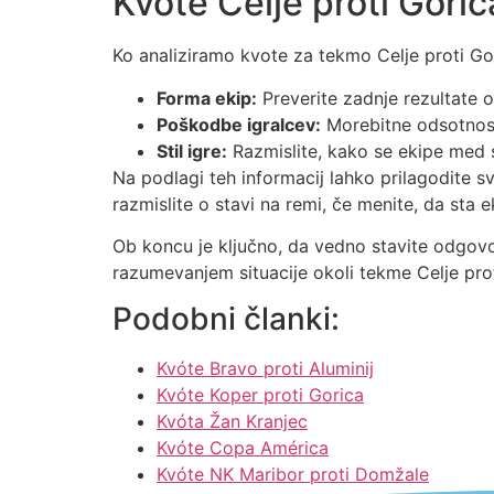
Kvóte Celje proti Goric
Ko analiziramo kvote za tekmo Celje proti Gor
Forma ekip:
Preverite zadnje rezultate o
Poškodbe igralcev:
Morebitne odsotnosti
Stil igre:
Razmislite, kako se ekipe med s
Na podlagi teh informacij lahko prilagodite 
razmislite o stavi na remi, če menite, da sta e
Ob koncu je ključno, da vedno stavite odgov
razumevanjem situacije okoli tekme Celje pro
Podobni članki:
Kvóte Bravo proti Aluminij
Kvóte Koper proti Gorica
Kvóta Žan Kranjec
Kvóte Copa América
Kvóte NK Maribor proti Domžale