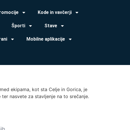
promocije
Kode in vavčerji
Športi
Stave
rani
Mobilne aplikacije
med ekipama, kot sta Celje in Gorica, je
er nasvete za stavljenje na to srečanje.
ših