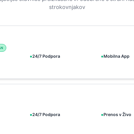
strokovnjakov
AN
24/7 Podpora
Mobilna App
24/7 Podpora
Prenos v Živo