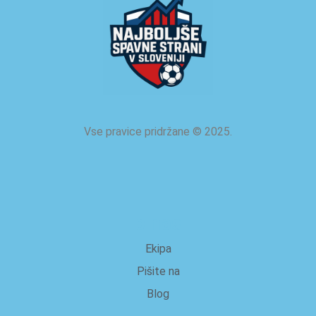
Vse pravice pridržane
©
2025.
o nas
Ekipa
Pišite na
Blog