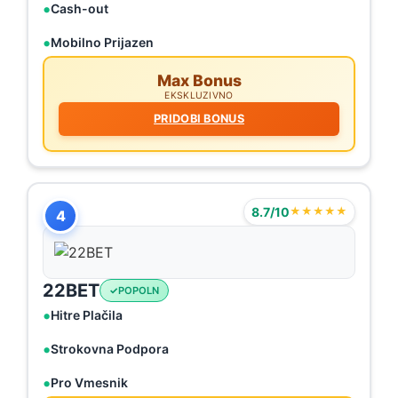
Cash-out
Mobilno Prijazen
Max Bonus
EKSKLUZIVNO
PRIDOBI BONUS
8.7/10
★★★★★
4
22BET
POPOLN
Hitre Plačila
Strokovna Podpora
Pro Vmesnik