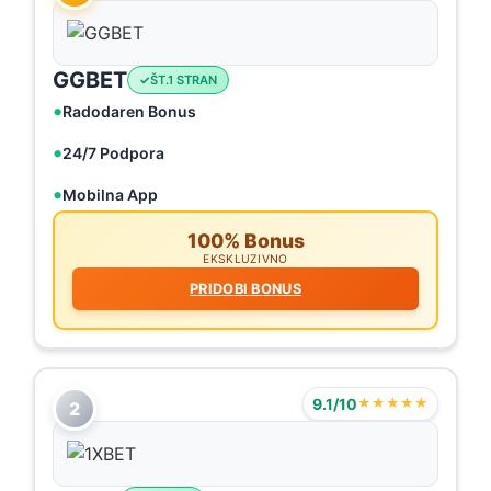
GGBET
ŠT.1 STRAN
Radodaren Bonus
24/7 Podpora
Mobilna App
100% Bonus
EKSKLUZIVNO
PRIDOBI BONUS
9.1/10
★★★★★
2