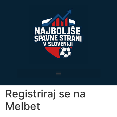
Registriraj se na
Melbet